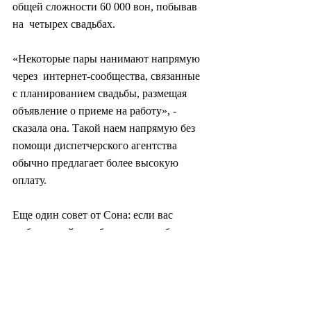
общей сложности 60 000 вон, побывав 
на  четырех свадьбах.
«Некоторые пары нанимают напрямую 
через  интернет-сообщества, связанные 
с планированием свадьбы, размещая  
объявление о приеме на работу», - 
сказала она. Такой наем напрямую без  
помощи диспетчерского агентства 
обычно предлагает более высокую 
оплату.
Еще один совет от Сона: если вас 
выбрали поймать букет, вы заработаете 
дополнительно 3000 вон.
Ложь, чтобы спасти лицо