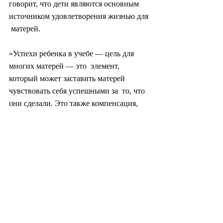
говорит, что дети являются основным 
источником удовлетворения жизнью для 
 матерей.
«Успехи ребенка в учебе — цель для 
многих матерей — это  элемент, 
который может заставить матерей 
чувствовать себя успешными за  то, что 
они сделали. Это также компенсация, 
которую они хотят от своих  детей за то, 
что они пожертвовали своей карьерой», 
— сказал Лим.
Уровень  удовлетворенности достигает 
своего апогея, когда дети поступают в 
ВУЗы,  но Лим отметил, что после этого 
может наступить «синдром опустевшего 
 гнезда».