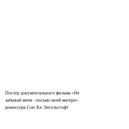
Постер документального фильма «Не 
забывай меня - письмо моей матери» 
режиссера Сон Хи Энгельстофт 
(Connect Pictures)
«В приютах, управляемых агентством, 