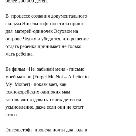
более 200 000 детей.
В  процессе создания документального 
фильма Энгельстофт посетила приют 
для  матерей-одиночек Эсухвон на 
острове Чеджу и убедился, что решение  
отдать ребенка принимает не только 
мать ребенка.
Ее фильм «Не  забывай меня - письмо 
моей матери (Forget Me Not -- A Letter to 
My  Mother)» показывает, как 
южнокорейских одиноких мам 
заставляют отдавать  своих детей на 
усыновление, даже если они не хотят 
этого.
Энгельстофт  провела почти два года в 