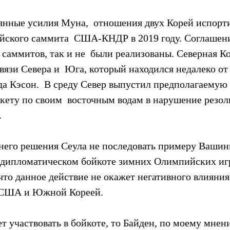
янные усилия Муна,  отношения двух Корей испорти
йского саммита  США-КНДР в 2019 году. Соглашени
 саммитов, так и не  были реализованы. Северная Ко
язи Севера и  Юга, который находился недалеко от 
да Кэсон.  В среду Север выпустил предполагаемую 
кету по своим  восточным водам в нарушение резо
.
внего решения Сеула не последовать примеру Вашинг
 дипломатическом бойкоте зимних Олимпийских игр 
 что данное действие не окажет негативного влияния
 США и Южной Кореей.
ет участвовать в бойкоте, то Байден, по моему мнени