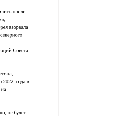
лись после 
я, 
рея взорвала 
северного 
люций Совета 
тона, 
2022  года в 
 на 
ю, не будет  