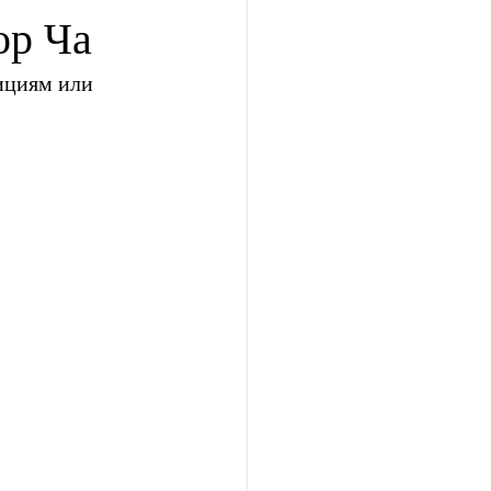
ор Ча
ициям или 