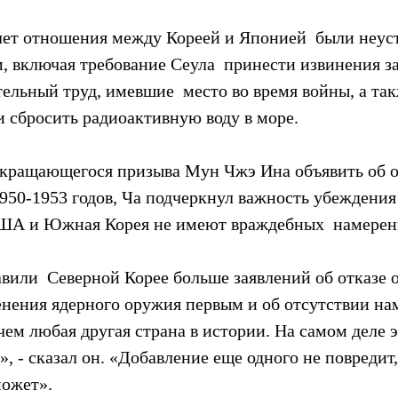
лет отношения между Кореей и Японией  были неуст
, включая требование Сеула  принести извинения за
ельный труд, имевшие  место во время войны, а так
 сбросить радиоактивную воду в море.
екращающегося призыва Мун Чжэ Ина объявить об о
950-1953 годов, Ча подчеркнул важность убеждения
США и Южная Корея не имеют враждебных  намерен
или  Северной Корее больше заявлений об отказе от
менения ядерного оружия первым и об отсутствии на
чем любая другая страна в истории. На самом деле э
, - сказал он. «Добавление еще одного не повредит, 
может».