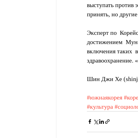
выступать против 
принять, но другие
Эксперт по  Корей
достижением  Мун
включения таких  в
здравоохранение. «
Шин Джи Хе (shinj
#южнаякорея
#кор
#культура
#социол