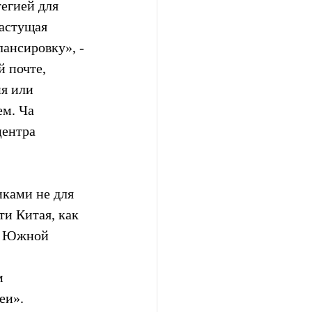
егией для 
астущая 
ансировку», - 
 почте,  
я или  
м. Ча  
ентра  
ками не для 
и Китая, как 
в Южной  
 
  
еи».