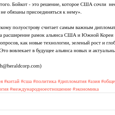
этого. Бойкот - это решение, которое США сочли  н
 не обязаны присоединяться к нему».
скому полуострову считает самым важным диплома
а расширение рамок альянса США и Южной Кореи 
опросов, как новые технологии, зеленый рост и глоб
Это вовлекает в будущее альянса новых и актуальны
h@heraldcorp.com)
ея
#китай
#сша
#политика
#дипломатия
#азия
#обще
огия
#международноеотношение
#экономика