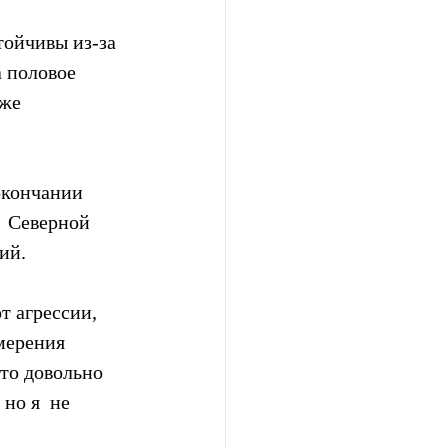
ойчивы из-за 
 половое 
же 
кончании  
  Северной 
ий.
 агрессии, 
мерения 
то довольно  
но я  не 