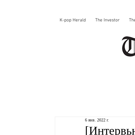
K-pop Herald
The Investor
Th
6 янв. 2022 г.
[Интервь