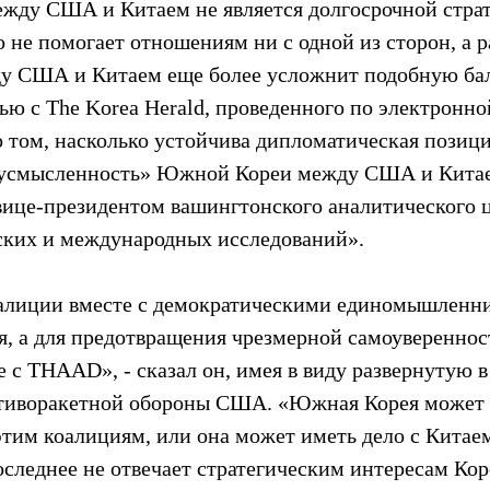
жду США и Китаем не является долгосрочной страт
 не помогает отношениям ни с одной из сторон, а р
у США и Китаем еще более усложнит подобную бал
вью с The Korea Herald, проведенного по электронной
о том, насколько устойчива дипломатическая позици
вусмысленность» Южной Кореи между США и Китае
вице-президентом вашингтонского аналитического ц
ских и международных исследований».
алиции вместе с демократическими единомышленни
я, а для предотвращения чрезмерной самоуверенност
е с THAAD», - сказал он, имея в виду развернутую 
отиворакетной обороны США. «Южная Корея может 
этим коалициям, или она может иметь дело с Китаем
оследнее не отвечает стратегическим интересам Кор