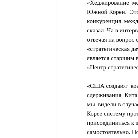
«Хеджирование  ме
Южной Кореи.  Это
конкуренция  межд
сказал  Ча в интер
отвечая на вопрос 
«стратегическая д
является старшим 
«Центр стратегиче
«США создают  ко
сдерживания  Кита
мы  видели в случа
Корее систему пр
присоединиться к 
самостоятельно. П