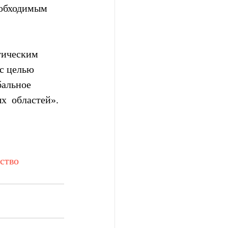
еобходимым 
тическим 
с целью 
альное  
х  областей».
ство