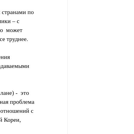
 странами по  
ики – с  
о  может 
се труднее.
ения 
здаваемыми 
не) -  это 
ная проблема 
 отношений с 
й Кореи, 