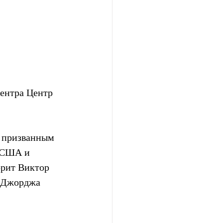
ентра Центр 
 призванным  
 США и  
орит Виктор 
 Джорджа 