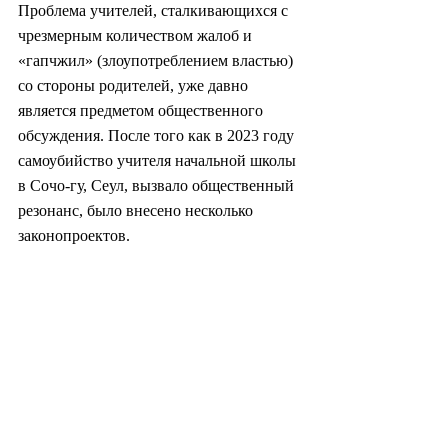
Проблема учителей, сталкивающихся с 
чрезмерным количеством жалоб и 
«гапчжил» (злоупотреблением властью) 
со стороны родителей, уже давно 
является предметом общественного 
обсуждения. После того как в 2023 году 
самоубийство учителя начальной школы 
в Сочо-гу, Сеул, вызвало общественный 
резонанс, было внесено несколько 
законопроектов.
Несмотря на введенный набор правил, 
правительство с трудом справляется с 
необоснованными административными 
жалобами или судебными исками, 
которые представляют угрозу для 
учителей, заявил Чхон в ходе запроса к 