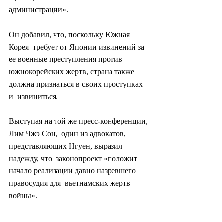
администрации».
Он добавил, что, поскольку Южная 
Корея  требует от Японии извинений за 
ее военные преступления против  
южнокорейских жертв, страна также 
должна признаться в своих проступках 
и  извиниться.
Выступая на той же пресс-конференции, 
Лим Чжэ Сон,  один из адвокатов, 
представляющих Нгуен, выразил 
надежду, что  законопроект «положит 
начало реализации давно назревшего 
правосудия для  вьетнамских жертв 
войны».
Ким Арин (arin@heraldcorp.com)