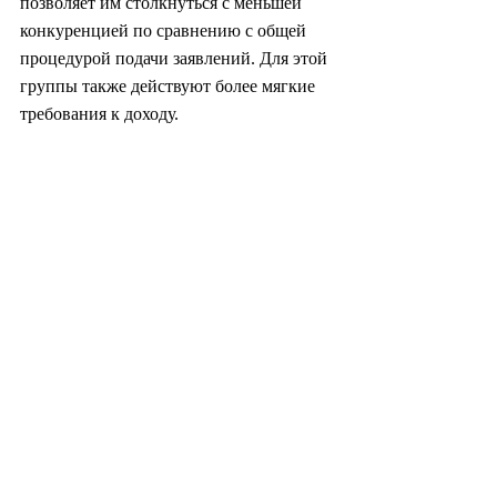
позволяет им столкнуться с меньшей 
конкуренцией по сравнению с общей 
процедурой подачи заявлений. Для этой 
группы также действуют более мягкие 
требования к доходу.
Скриншот публикаций в сообществе 
Naver по планированию свадеб «Direct 
Wedding», где пользователи ищут совета 
о том, регистрировать ли брак до или 
после церемонии бракосочетания (Naver)