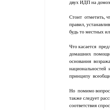
двух ИДП на домох
Стоит  отметить, ч
правил, устанавли
будь то местных и
Что касается  пре
домашних  помощни
основания  возраж
национальностей  
принципу  всеобщи
Но  помимо вопрос
также следует расс
соответствия спро