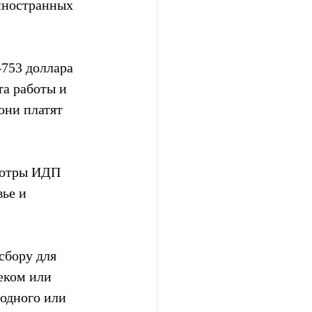
 иностранных 
–753 доллара 
а работы и 
ни платят 
мотры ИДП 
ье и 
сбору для 
еком или 
одного или 