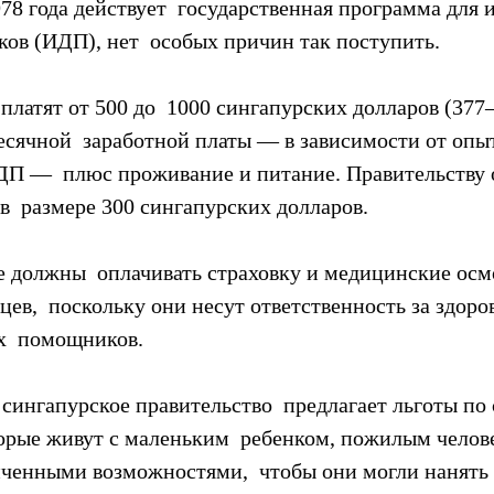
978 года действует  государственная программа для
ов (ИДП), нет  особых причин так поступить.
латят от 500 до  1000 сингапурских долларов (377
сячной  заработной платы — в зависимости от опыт
П —  плюс проживание и питание. Правительству о
в  размере 300 сингапурских долларов.
е должны  оплачивать страховку и медицинские ос
ев,  поскольку они несут ответственность за здоров
х  помощников.
сингапурское правительство  предлагает льготы по 
торые живут с маленьким  ребенком, пожилым челов
иченными возможностями,  чтобы они могли нанять 