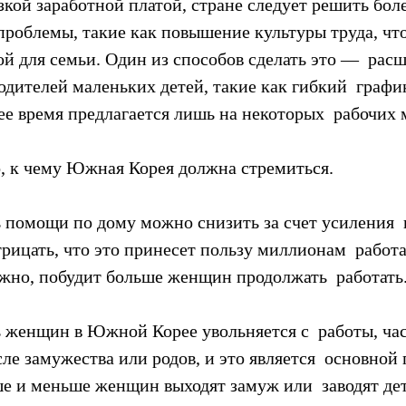
зкой заработной платой, стране следует решить боле
роблемы, такие как повышение культуры труда, что
й для семьи. Один из способов сделать это —  рас
дителей маленьких детей, такие как гибкий  график
е время предлагается лишь на некоторых  рабочих 
о, к чему Южная Корея должна стремиться.
ь помощи по дому можно снизить за счет усиления 
трицать, что это принесет пользу миллионам  рабо
ожно, побудит больше женщин продолжать  работать
ь женщин в Южной Корее увольняется с  работы, час
ле замужества или родов, и это является  основной
ше и меньше женщин выходят замуж или  заводят дет