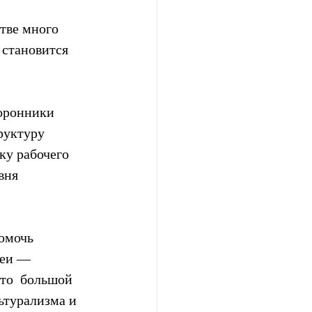
стве много 
 становится 
оронники 
руктуру 
ку рабочего 
вня 
омочь  
еи —  
то  большой 
ьтурализма и 