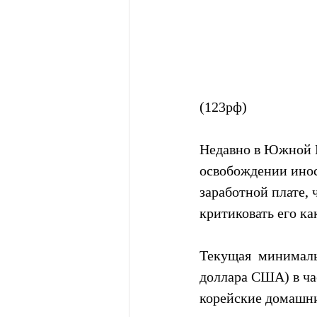
(123рф)
Недавно в Южной К
освобождении ино
заработной плате, 
критиковать его к
Текущая  минимальн
доллара США) в час
корейские домашни