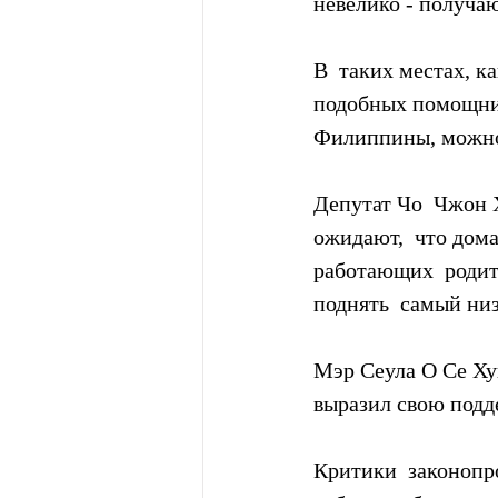
невелико - получа
В  таких местах, 
подобных помощник
Филиппины, можно 
Депутат Чо  Чжон 
ожидают,  что дом
работающих  родит
поднять  самый ни
Мэр Сеула О Се Хун
выразил свою подд
Критики  законопро