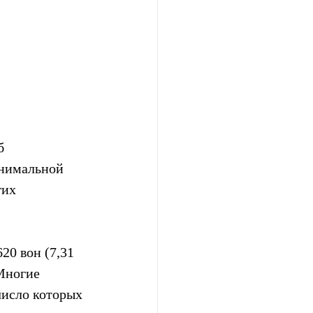
б 
нимальной 
гих 
0 вон (7,31  
Многие 
число которых 