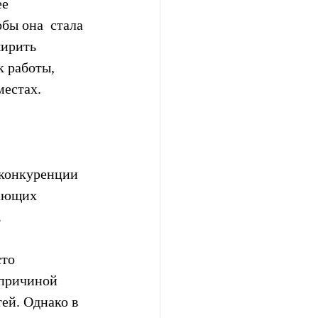
е  
бы она  стала 
ширить 
 работы, 
местах.
 конкуренции 
тающих 
.
то 
 причиной 
ей. Однако в 