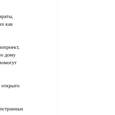
раты,  
х как  
опроект, 
о дому 
помогут 
 открыто 
ностранных  