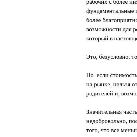
рабочих с более ни
фундаментальные п
более благоприятно
возможности для ро
который в настояще
Это, безусловно, т
Но  если стоимост
на рынке, нельзя о
родителей и, возм
Значительная част
недобровольно, пос
того, что все мень