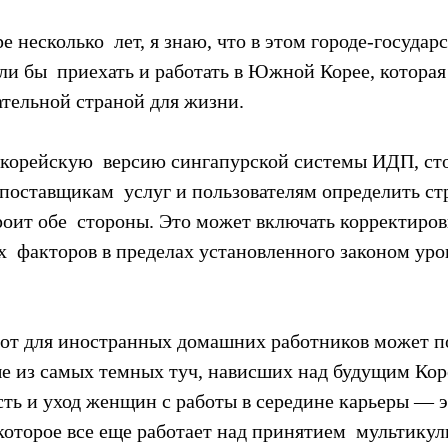
 несколько  лет, я знаю, что в этом городе-государ
и бы  приехать и работать в Южной Корее, которая
ательной страной для жизни.
 корейскую  версию сингапурской системы ИДП, ст
поставщикам  услуг и пользователям определить ст
троит обе  стороны. Это может включать корректиров
  факторов в пределах установленного законом уро
рот для иностранных домашних работников может п
ые из самых темных туч, нависших над будущим Кор
ть и уход женщин с работы в середине карьеры — э
которое все еще работает над принятием  мультикул