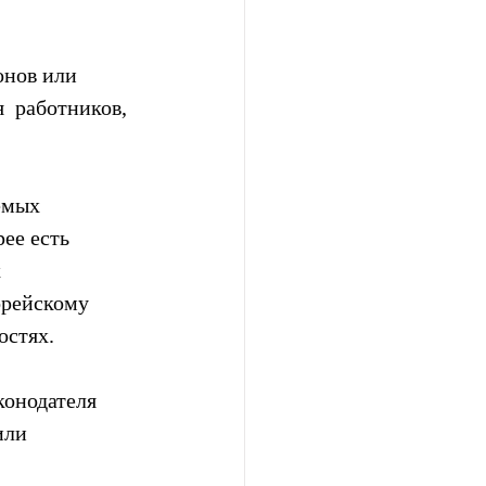
нов или  
 работников, 
емых 
ее есть 
 
орейскому 
остях.
онодателя  
ли  