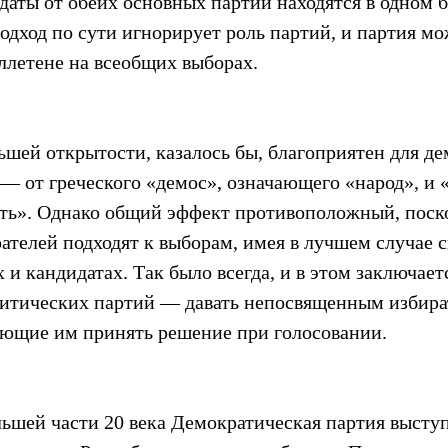
аты от обеих основных партий находятся в одном б
дход по сути игнорирует роль партий, и партия мож
ллетене на всеобщих выборах.
ьшей открытости, казалось бы, благоприятен для де
 — от греческого «демос», означающего «народ», и «
ть». Однако общий эффект противоположный, поск
ателей подходят к выборам, имея в лучшем случае 
 и кандидатах. Так было всегда, и в этом заключает
итических партий — давать непосвященным избира
ющие им принять решение при голосовании.
ьшей части 20 века Демократическая партия выступ