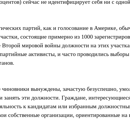
оцентов) сейчас не идентифицирует себя ни с одной
ических партий, как и голосование в Америке, обы
участки, состоящие примерно из 1000 зарегистриро
е Второй мировой войны должности на этих участка
партийные активисты, и часто проводились выборы 
танов.
 чиновники вынуждены, зачастую безуспешно, умол
и занять эти должности. Граждане, интересующиеся
яльность к кандидатам или избранным должностны
вои собственные организации, ориентированные на к