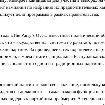
му; набирает кандидатов для участия в выборах на 
ит кампании по избранию их предпочтительных кан
ализует цели программы в рамках правительства.
 года «The Party’s Over» известный политический об
л, что «государственная система не работает, потом
ские партии». За прошедшее с тех пор полвека парт
апример, в моем штате официальная Республиканска
не выполняет ни одной из традиционных партийны
тилетий партии теряли свое значение, поскольку к
идатов на должности — самая важная функция пар
ных лидеров к партийным праймериз. А теперь на п