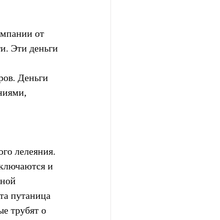
ампании от 
и. Эти деньги 
ов. Деньги 
ниями, 
го лелеяния. 
тключаются и 
вной 
та путаница 
е трубят о 