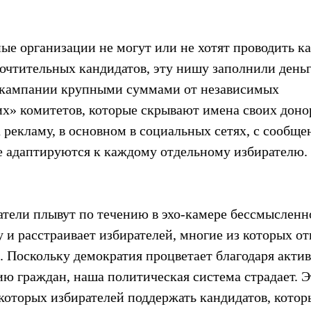
ые организации не могут или не хотят проводить к
очтительных кандидатов, эту нишу заполнили деньг
 кампании крупными суммами от независимых 
х» комитетов, которые скрывают имена своих донор
 рекламу, в основном в социальных сетях, с сообще
е адаптируются к каждому отдельному избирателю.
атели плывут по течению в эхо-камере бессмысленно
у и расстраивает избирателей, многие из которых о
. Поскольку демократия процветает благодаря акти
ию граждан, наша политическая система страдает. Э
которых избирателей поддержать кандидатов, которы