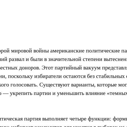
орой мировой войны американские политические па
ий развал и были в значительной степени вытесне
вестных доноров. Этот партийный вакуум представля
ии, поскольку избиратели остаются без стабильных 
кого голосовать. Существуют варианты, которые мог
гко — укрепить партии и уменьшить влияние «темных
тическая партия выполняет четыре функции: форми