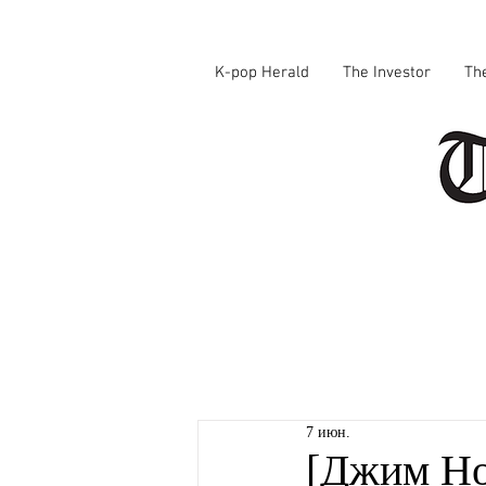
K-pop Herald
The Investor
Th
7 июн.
[Джим Но