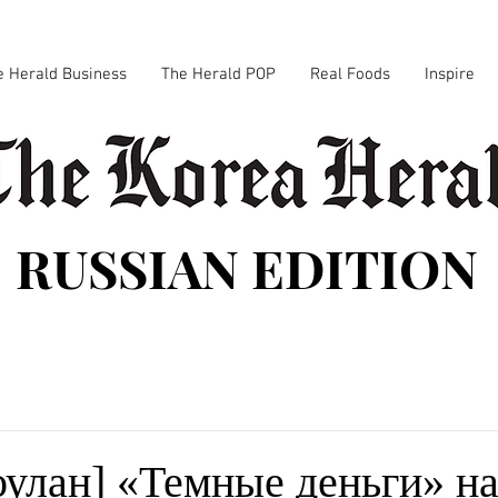
e Herald Business
The Herald POP
Real Foods
Inspire
RUSSIAN EDITION
улан] «Темные деньги» н