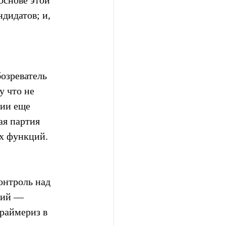
основе этой 
дидатов; и, 
озреватель 
у что не 
ии еще 
я партия 
х функций.
онтроль над 
тий — 
раймериз в 