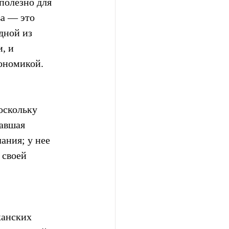
полезно для 
а — это 
дной из 
, и 
кономикой.
оскольку 
авшая 
ния; у нее 
 своей 
канских 