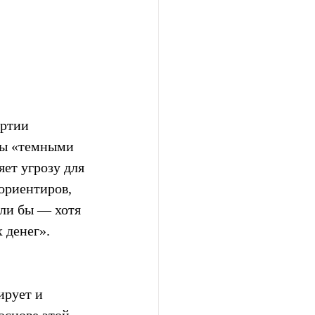
ртии 
ны «темными 
ет угрозу для 
ориентиров, 
ли бы — хотя 
 денег».
рует и 