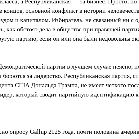
класса, а Республиканская — за бизнес. Просто, но 
е концов, основной конфликт в истории человечеств
дом и капиталом. Избиратель, не связанный ни с о
ь, как обстоят дела в обществе при правящей партии
другую партию, если он или она были недовольны э
Демократической партии в лучшем случае неясно, п
 борются за лидерство. Республиканская партия, ст
ента США Дональда Трампа, не имеет четкого посла
лидер, который сводит партийную идентификацию к
асно опросу Gallup 2025 года, почти половина амери