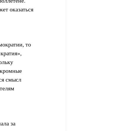
юллетене. 
ет оказаться 
мократии, то 
кратия», 
ольку 
скромные 
ся смысл 
телям 
ала за 