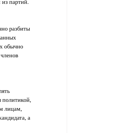
 из партий.
чно разбиты 
ванных 
х обычно 
членов 
ять 
 политикой, 
м лицам, 
андидата, а 