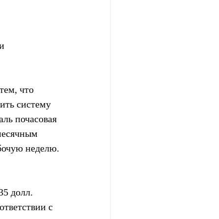
и
тем, что 
ить систему 
аль почасовая 
емесячным 
абочую неделю.
5 долл. 
ответствии с 