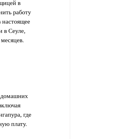
щицей в 
нить работу 
в настоящее 
 в Сеуле, 
 месяцев.
 домашних 
включая 
гапура, где 
ую плату.