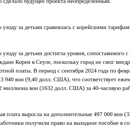
о сделало будущее проекта неопределенным.
о уходу за детьми сравнялась с корейскими тарифам
 уходу за детьми достигла уровня, сопоставимого с 
дане Кореи в Сеуле, поскольку город не смог внедр
отной платы. В период с сентября 2024 года по февр
13 940 вон (9,40 долл. США), что соответствует еж
42 миллиона вон (1632 долл. США) за 40-часовую р
я плата выросла на дополнительные 497 000 вон (33
аботники получили право на выходное пособие в со