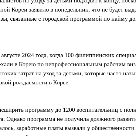
листов по уходу за детьми подходит к концу, поско
ой Кореи заявило в понедельник, что не будет выда
зы, связанные с городской программой по найму д
 августе 2024 года, когда 100 филиппинских специа
ъехали в Корею по непрофессиональным рабочим виза
оких затрат на уход за детьми, которые часто назы
зкой рождаемости в Корее.
асширить программу до 1200 воспитательниц с полн
та. Однако программа не получила должного развити
алось, заработные платы вызвали у общественности 