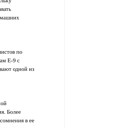
льку 
вать 
омашних 
листов по 
м E-9 с 
вают одной из 
ой 
я. Более 
сомнения в ее 