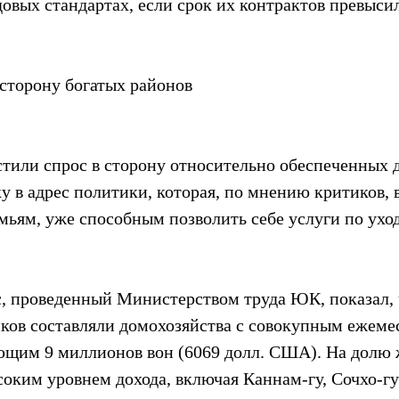
овых стандартах, если срок их контрактов превысил
 сторону богатых районов
тили спрос в сторону относительно обеспеченных д
у в адрес политики, которая, по мнению критиков, 
мьям, уже способным позволить себе услуги по уход
, проведенный Министерством труда ЮК, показал, 
ков составляли домохозяйства с совокупным ежеме
щим 9 миллионов вон (6069 долл. США). На долю 
соким уровнем дохода, включая Каннам-гу, Сочхо-гу