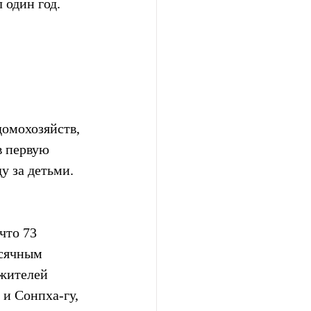
 один год.
омохозяйств, 
в первую 
у за детьми.
что 73 
сячным 
жителей 
 и Сонпха-гу, 