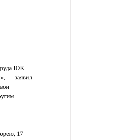
 
труда ЮК 
», — заявил 
вои 
ругим 
орею, 17 