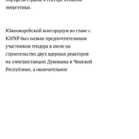
энергетики.
Южнокорейский консорциум во главе с 
KHNP был назван предпочтительным 
участником тендера в июле на 
строительство двух ядерных реакторов 
на электростанции Дукованы в Чешской 
Республике, а окончательное 
подписание запланировано на март 
следующего года. (Yonhap)
#южнаякорея
#корея
#политика
#экономика
#промышленность
#румыния
#энергетика
#аэс
#атомнаяэнергетика
#общество