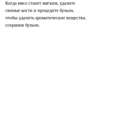
Когда мясо станет мягким, удалите 
свиные кости и процедите бульон, 
чтобы удалить ароматические вещества, 
сохранив бульон.
В кастрюлю добавьте бульон, картофель 
и свиные кости. Варите на медленном 