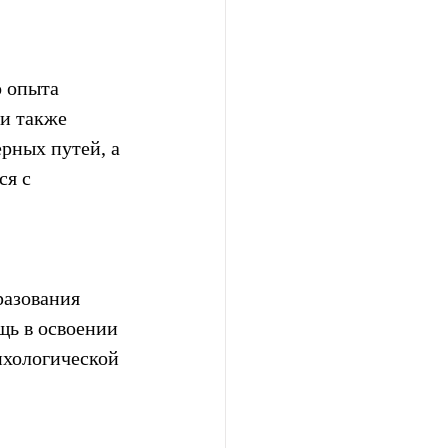
 опыта 
и также 
рных путей, а 
я с 
азования 
ь в освоении 
ихологической 