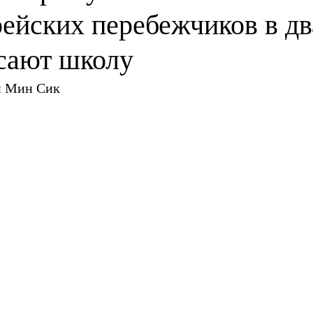
ейских перебежчиков в дв
сают школу
н Мин Сик