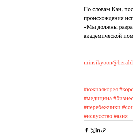
По словам Кан, пос
происхождения исп
«Мы должны разраб
академической пом
minsikyoon@herald
#южнаякорея
#кор
#медицина
#бизне
#перебежчики
#со
#искусство
#азия