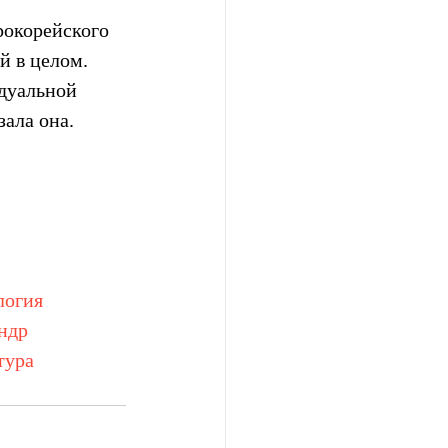
рокорейского 
 в целом. 
дуальной 
ала она.
логия
ндр
тура