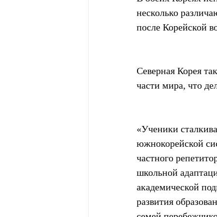
несколько различа
после Корейской в
Северная Корея та
части мира, что д
«Ученики сталкива
южнокорейской сис
частного репетито
школьной адаптаци
академической под
развития образован
семей перебежчико