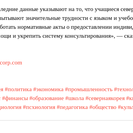
ледние данные указывают на то, что учащиеся севе
ытывают значительные трудности с языком и учебой
отать нормативные акты о предоставлении индиви
ощи и укрепить систему консультирования», — сказ
corp.com
ея
#политика
#экономика
#промышленность
#техно
с
#финансы
#образование
#школа
#севернаякорея
#к
циология
#псхиология
#педагогика
#общество
#куль