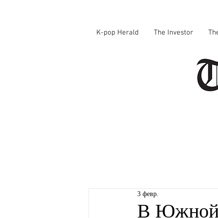
K-pop Herald
The Investor
Th
3 февр.
В Южной 