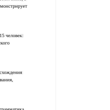
емонстрирует 
15 человек: 
кого 
исхождения 
вания, 
 грамматика 