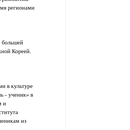
умя регионами 
 большей 
жной Кореей.
 
и в культуре 
 - ученик» в 
 и 
ститута 
ченикам из 