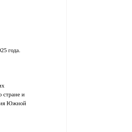
25 года. 
их 
 стране и 
ания Южной 