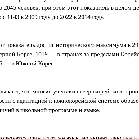
о 2645 человек, при этом этот показатель в целом д
с 1143 в 2009 году до 2022 в 2014 году.
т показатель достиг исторического максимума в 29
ерной Корее, 1019 — в странах за пределами Корейс
06 — в Южной Корее.
зывают, что многие ученики северокорейского про
сти с адаптацией к южнокорейской системе образо
зличий в школьной программе и языке.
ользуется один и тот же язык, но акцент, лексика и