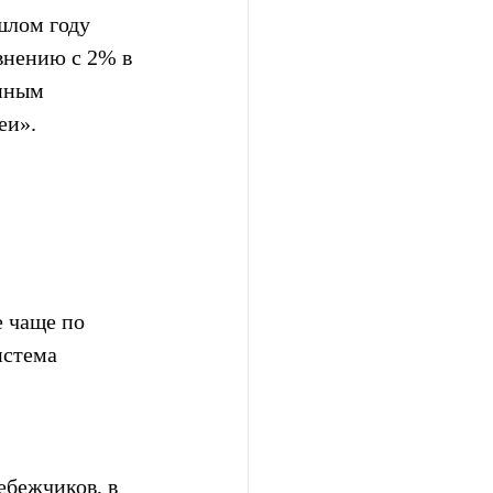
шлом году 
внению с 2% в 
нным 
еи».
 чаще по 
истема 
ебежчиков, в 