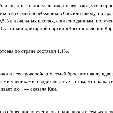
бликованные в понедельник, показывают, что в про
иков из семей перебежчиков бросили школу, по сра
0,5% в начальных школах, согласно данным, получе
 Суг от миноритарной партии «Восстановление Кор
тсева по стране составил 1,1%.
ники из северокорейских семей бросают школу вдвое
ыми учениками, свидетельствует о том, что наша с
ивает их», — сказала Кан.
то общее число учеников, родившихся в семьях пер