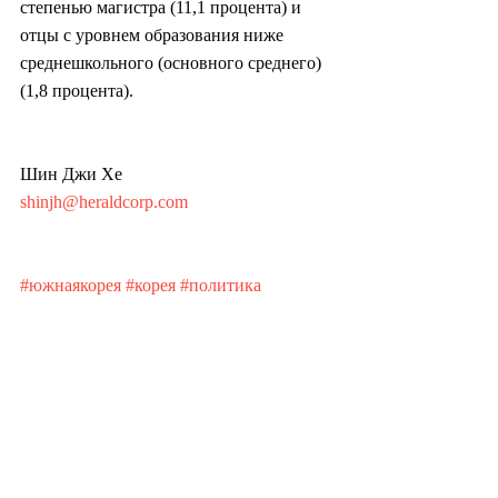
степенью магистра (11,1 процента) и 
отцы с уровнем образования ниже 
среднешкольного (основного среднего) 
(1,8 процента).
Шин Джи Хе
shinjh@heraldcorp.com
#южнаякорея
#корея
#политика
#экономика
#промышленность
#образование
#школа
#репетиторы
#общество
#культура
#азия