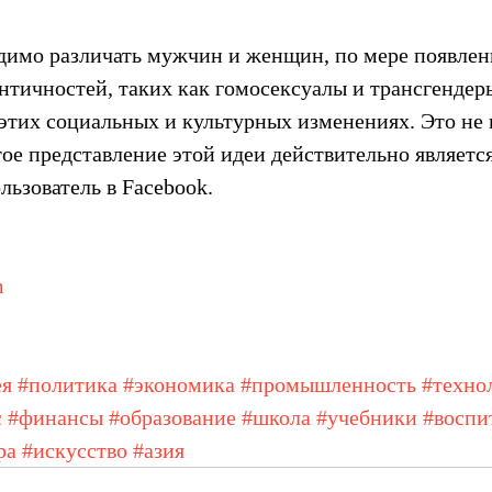
димо различать мужчин и женщин, по мере появлен
нтичностей, таких как гомосексуалы и трансгендеры
 этих социальных и культурных изменениях. Это не
тое представление этой идеи действительно являетс
льзователь в Facebook.
m
ея
#политика
#экономика
#промышленность
#техно
с
#финансы
#образование
#школа
#учебники
#воспи
ра
#искусство
#азия