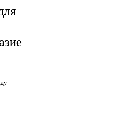
для
азие
ду 