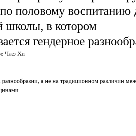
 по половому воспитанию 
й школы, в котором
вается гендерное разнообр
е Чжэ Хи 
а разнообразии, а не на традиционном различии меж
щинами