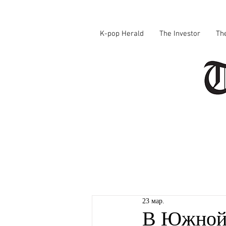
K-pop Herald
The Investor
Th
23 мар.
В Южной 