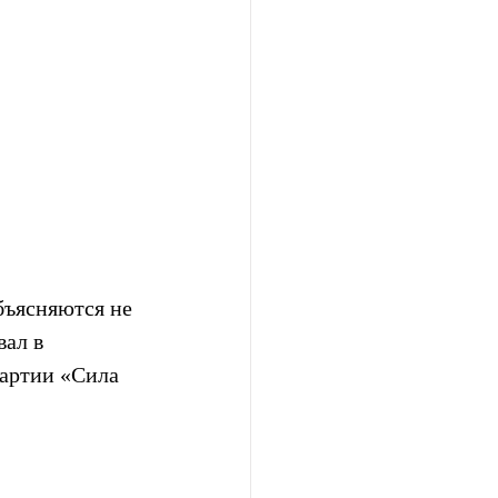
бъясняются не 
ал в 
артии «Сила 