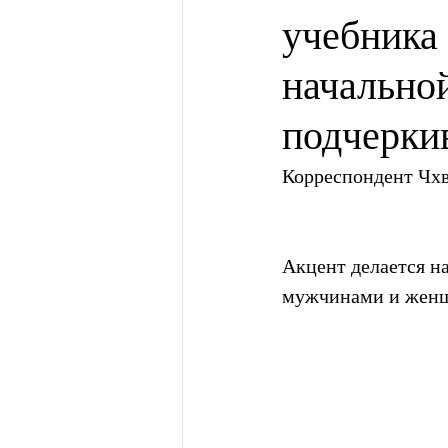
учебника
начально
подчерки
Корреспондент Чхв
Акцент делается н
мужчинами и жен