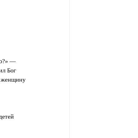
о?» — 
ил Бог 
и женщину 
детей 