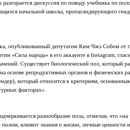
 разгорается дискуссия по поводу учебника по пол
ащихся начальной школы, пропагандирующего генд
ка, опубликованный депутатом Ким Чжэ Собом от г
ии «Сила народа» в его аккаунте в Instagram, гласи
начений. Существует биологический пол, который ра
а основе репродуктивных органов и физических ра
ендер), который относится к критериям, основанным
турных факторах».
одчеркивается разнообразие пола, отмечая, что «на 
с полом, влияют знания о жизни, личные ценности и