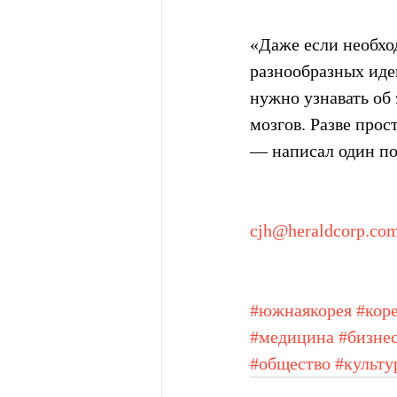
«Даже если необхо
разнообразных иде
нужно узнавать об
мозгов. Разве прос
— написал один по
cjh@heraldcorp.co
#южнаякорея
#кор
#медицина
#бизне
#общество
#культу