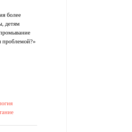
ия более 
, детям 
 промывание 
я проблемой?» 
логия
тание