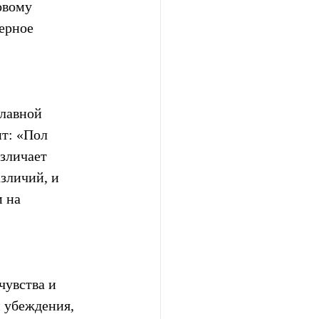
овому 
ерное 
лавной 
т: «Пол 
зличает 
зличий, и 
 на 
чувства и 
 убеждения, 