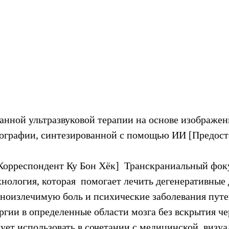
анной ультразвуковой терапии на основе изображен
графии, синтезированной с помощью ИИ [Предост
= Корреспондент Ку Бон Хёк]  Транскраниальный фо
ехнология, которая  помогает лечить дегенеративные
дноизлечимую боль и психические заболевания путе
ргии в определенные области мозга без вскрытия че
ует использовать в сочетании с медицинской  визуа