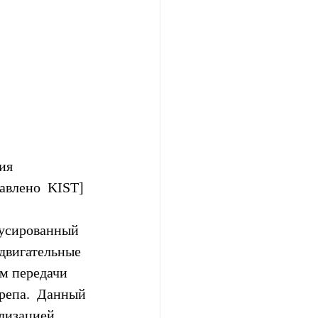
ия  
авлено  KIST]
кусированный 
 двигательные 
м передачи  
репа.  Данный 
лизацией, 