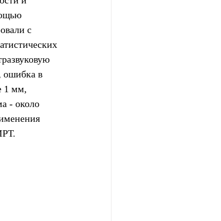
ости и 
мощью 
овали с 
атистических  
тразвуковую 
 ошибка в 
 1 мм, 
а - около 
именения 
МРТ.