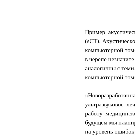
Пример  акустичес
(sCT). Акустическ
компьютерной томог
в черепе незначите
аналогичны с теми
компьютерной том
«Новоразработанна
ультразвуковое  ле
работу  медицинско
будущем мы планир
на уровень ошибок