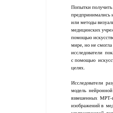
Попытки получить 
предпринимались и
или методы визуал
медицинских учреж
помощью искусстве
мире, но не смогла
исследователи  по
с помощью  искусс
целях.
Исследователи  ра
модель  нейронной
взвешенных  МРТ-и
изображений в  ме