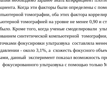
рапии необходимо заранее знать коэффициент плотн
ациента. Когда эти факторы были определены с по
мпьютерной томографии, оба этих фактора коррелир
ьютерной томографией на уровне не менее 0,90 и ст
было. Кроме того, когда ученые смоделировали  уль
ованием синтетической компьютерной  томографии,
очками фокусировки ультразвука  составляла менее
давлении - около 3,1%, а  схожесть фокусного объем
ами, данный  эксперимент показал возможность пр
  фокусированного ультразвука с помощью только 