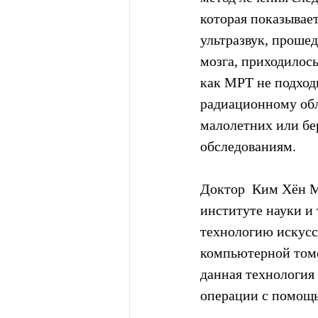
которая показывае
ультразвук, прошед
мозга, приходилос
как МРТ не подход
радиационному обл
малолетних или бе
обследованиям.
Доктор  Ким Хён М
институте науки и 
технологию искусс
компьютерной томо
данная технология
операции с помощ