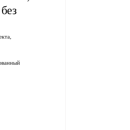
без
кта, 
ованный 