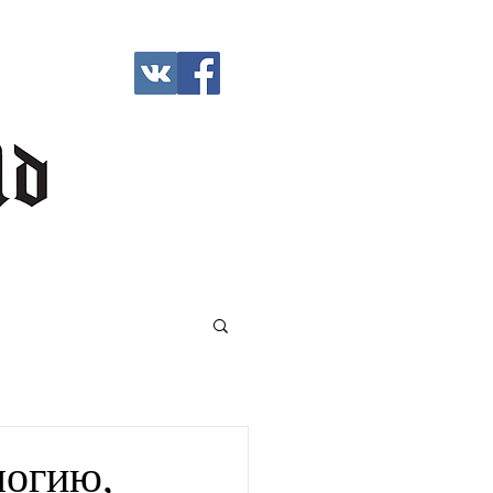
логию,