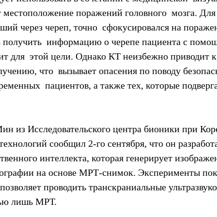
т местоположение поражений головного  мозга. Для 
ший через череп, точно  сфокусировался на пораже
ь получить  информацию о черепе пациента с помощ
ит для  этой цели. Однако КТ неизбежно приводит к
учению, что  вызывает опасения по поводу безопас
ременных  пациентов, а также тех, которые подверг
ин из Исследовательского центра бионики при Кор
технологий сообщил 2-го сентября, что он разработа
твенного интеллекта, которая генерирует изображен
графии на основе МРТ-снимок. Эксперименты пока
 позволяет проводить транскраниальные ультразвуко
ью лишь МРТ.