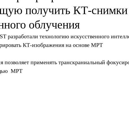
щую получить КТ-снимки 
нного облучения
IST разработали технологию искусственного интелле
рировать КТ-изображения на основе МРТ
ия позволяет применять транскраниальный фокусир
щью  МРТ