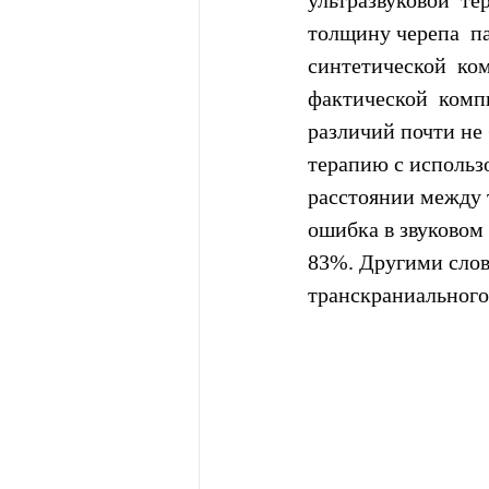
ультразвуковой  те
толщину черепа  п
синтетической  ко
фактической  комп
различий почти не 
терапию с использ
расстоянии между т
ошибка в звуковом 
83%. Другими слов
транскраниального