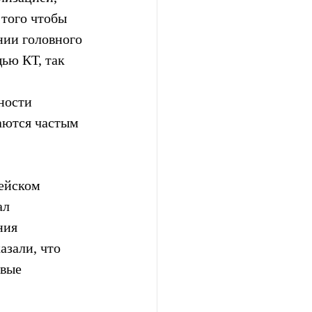
того чтобы 
нии головного 
ью КТ, так 
 
ности 
аются частым 
ейском  
л  
ия  
зали, что  
вые  