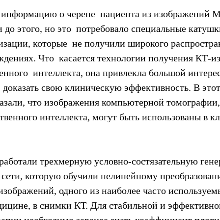
информацию о черепе  пациента из изображений 
 до этого, но это  потребовало специальные катуш
изации, которые  не получили широкого распростра
дениях. Что  касается технологии получения КТ-и
нного  интеллекта, она привлекла большой интерес
  доказать свою клиническую эффективность. В этот
казали, что изображения компьютерной томографии
твенного интеллекта, могут быть использованы в к
зработали трехмерную условно-состязательную гене
 сети, которую обучили нелинейному преобразован
зображений, одного из наиболее часто используем
дицине, в снимки КТ. Для стабильной и эффективно