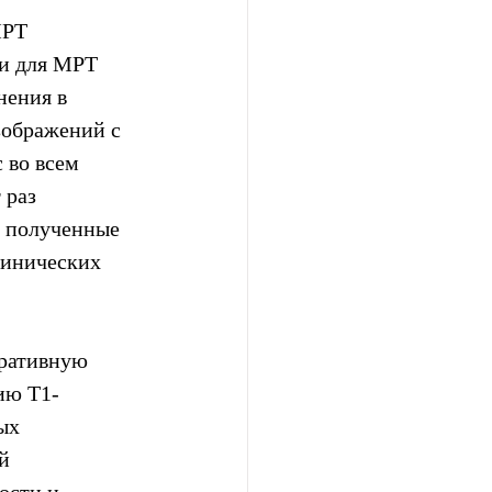
МРТ 
ки для МРТ 
нения в 
зображений с 
 во всем 
 раз 
, полученные 
линических 
ративную 
ию T1-
ых 
й 