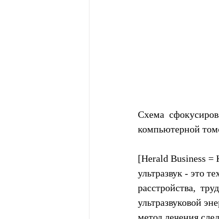
Схема  сфокусиров
компьютерной томо
[Herald Business 
ультразвук - это т
расстройства,  тру
ультразвуковой эне
метод лечения след