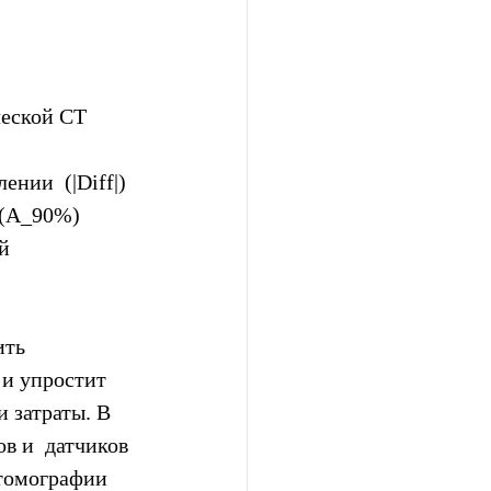
еской CT  
нии  (|Diff|) 
 (A_90%) 
й 
ить 
 и упростит 
 затраты. В  
в и  датчиков 
томографии 