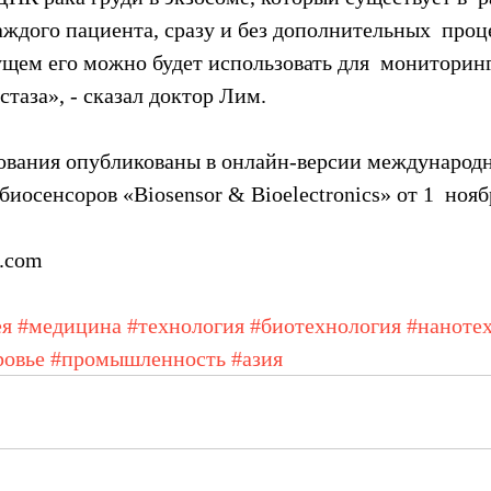
ждого пациента, сразу и без дополнительных  проце
ущем его можно будет использовать для  мониторинг
таза», - сказал доктор Лим.
дования опубликованы в онлайн-версии международн
биосенсоров «Biosensor & Bioelectronics» от 1  ноябр
.com
ея
#медицина
#технология
#биотехнология
#наноте
ровье
#промышленность
#азия