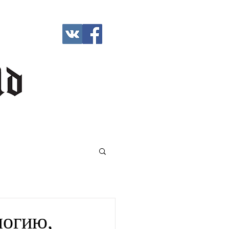
логию,