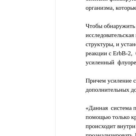
организма, которы
Чтобы обнаружить 
исследовательская
структуры, и уста
реакции с ErbB-2, 
усиленный  флуоре
Причем усиление с
дополнительных до
«Данная  система п
помощью только кро
происходит внутри
проанализировать Д