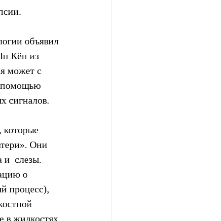
псии.
Ын Кён из 
я может с 
с помощью 
х сигналов.
 которые 
тери». Они  
и  слезы. 
ацию о 
й процесс), 
костной 
 в жидкостях 