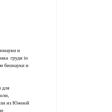
онауки и  
ка  груди in 
м бионауки и 
 для 
оли, 
ели из Южной 
ю  