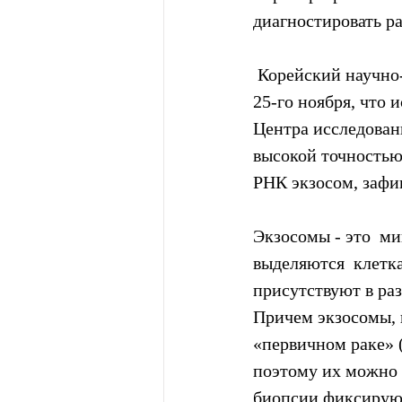
диагностировать ра
 Корейский научно-исследовательский институт бионауки и  биотехнологии объявил 
25-го ноября, что 
Центра исследован
высокой точностью
РНК экзосом, зафи
Экзосомы - это  м
выделяются  клетк
присутствуют в раз
Причем экзосомы, 
«первичном раке» (
поэтому их можно 
биопсии фиксируют