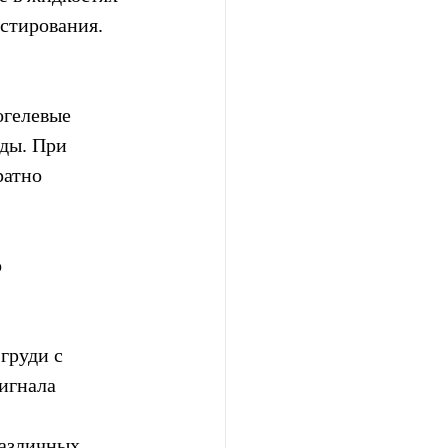
естирования.
 
огелевые 
ды. При 
ратно 
 
груди с  
игнала 
различных 