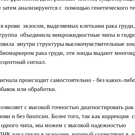
е затем анализируются с  помощью генетического т
в крови  экзосом, выделяемых клетками рака груди,
 группа  объединила микрожидкостные чипы и гидр
новила  внутри структуры высокочувствительные зон
 биомаркером рака груди, эти зонды выдают многок
сцентный сигнал.
игнала происходит самостоятельно - без каких-либо
бавок или обработки.
озволяет с высокой точностью диагностировать рак 
ви и без биопсии. Более того, так как коррекция  с
 одного чипа, мы можем с высокой надежностью  
НК рака груди в экзосоме, который существует в  