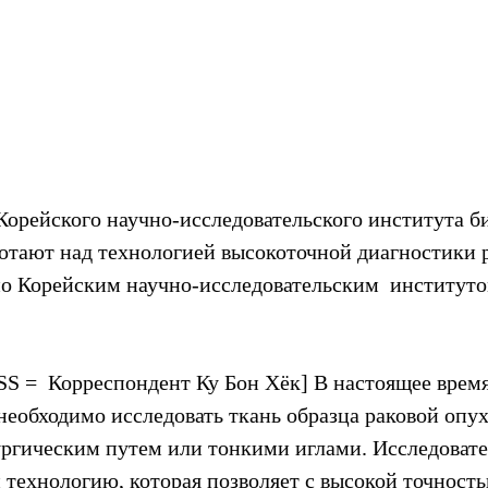
Корейского научно-исследовательского института би
отают над технологией высокоточной диагностики ра
ено Корейским научно-исследовательским  институто
=  Корреспондент Ку Бон Хёк] В настоящее время
необходимо исследовать ткань образца раковой опух
ургическим путем или тонкими иглами. Исследоват
 технологию, которая позволяет с высокой точность