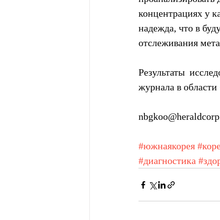
концентрациях у ка
надежда, что в буд
отслеживания метас
Результаты  иссле
журнала в области 
nbgkoo@heraldcorp
#южнаякорея
#кор
#диагностика
#здо