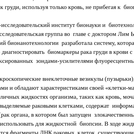
к груди, используя только кровь, не прибегая к  био
исследовательская группа во  главе с доктором Лим 
ий бионанотехнологии  разработала систему, котора
 диагностировать  биомаркеры рака груди в крови 
ксированных  зондами-усилителями флуоресцентны
икроскопические внеклеточные везикулы (пузырьки),
ами и обладают характеристиками своей «клетки-ма
личных жидкостях организма, таких как кровь, моча 
выделяемые раковыми клетками, содержат  информ
рак органа, в котором был запущен  злокачественны
использовать для жидкостной  биопсии. В ходе жид
ся фрагменты ДНК раковых  клеток, существующие