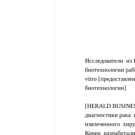
Исследователи  из 
биотехнологии раб
vitro [предоставл
биотехнологии]
[HERALD BUSINESS 
диагностики рака  
извлеченного  хир
Кореи  разработали