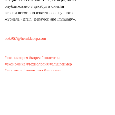
опубликовано 8 декабря в онлайн-
версии всемирно известного научного 
журнала «Brain, Behavior, and Immunity».
ook967@heraldcorp.com
#южнаякорея
#корея
#политика
#экономика
#технология
#альцгеймер
#вакцины
#медицина
#здоровье
#здравоохранение
#лекарство
#биология
#биотехнология
#бизнес
#наука
#общество
#культура
#искусство
#азия
#финансы
#инвестиции
#стартапы