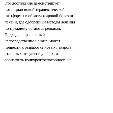
Это достижение демонстрирует 
потенциал новой терапевтической 
платформы в области жировой болезни 
печени, где одобренные методы лечения 
по-прежнему остаются редкими. 
Подход, направленный 
непосредственно на жир, может 
привести к разработке новых лекарств, 
отличных от существующих, и 
обеспечить конкурентоспособность на 
быстрорастущем мировом рынке 
лечения жировой болезни печени. 
Причем его промышленная 
применимость значительна, поскольку 
его структура, основанная на 
нанотехнологии, может быть расширена 
для лечения других метаболических 
нарушений.