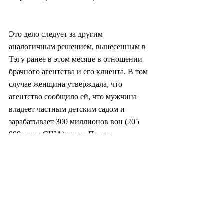
Это дело следует за другим 
аналогичным решением, вынесенным в 
Тэгу ранее в этом месяце в отношении 
брачного агентства и его клиента. В том 
случае женщина утверждала, что 
агентство сообщило ей, что мужчина 
владеет частным детским садом и 
зарабатывает 300 миллионов вон (205 
000 долл. США) в год. Позже 
выяснилось, что детский сад 
принадлежит его родителям, а его 
годовой доход составляет 56 миллионов 
вон (38 000 долл. США), но суд вынес 
решение против женщины, сославшись 
на намерение родителей в конечном 
итоге завещать бизнес.