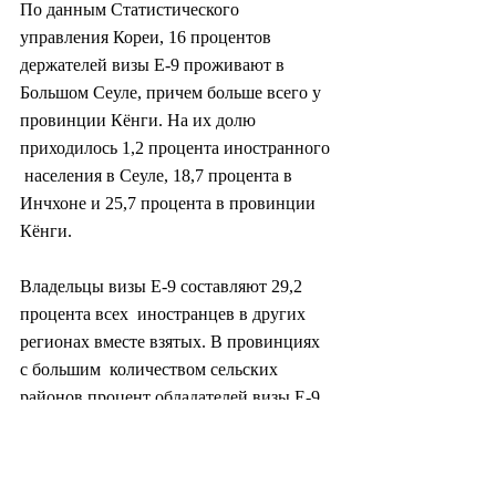
По данным Статистического 
управления Кореи, 16 процентов  
держателей визы E-9 проживают в 
Большом Сеуле, причем больше всего у  
провинции Кёнги. На их долю 
приходилось 1,2 процента иностранного 
 населения в Сеуле, 18,7 процента в 
Инчхоне и 25,7 процента в провинции  
Кёнги.
Владельцы визы E-9 составляют 29,2 
процента всех  иностранцев в других 
регионах вместе взятых. В провинциях 
с большим  количеством сельских 
районов процент обладателей визы E-9 
был выше.
В  ответ на последний разногласие 