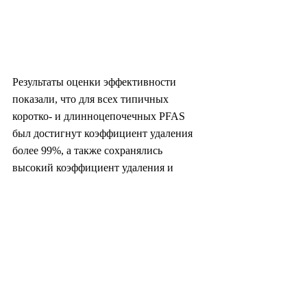
Результаты оценки эффективности 
показали, что для всех типичных 
коротко- и длинноцепочечных PFAS 
был достигнут коэффициент удаления 
более 99%, а также сохранялись 
высокий коэффициент удаления и 
стабильные пропускные 
характеристики даже в условиях 
смешанных PFAS.
В частности, удалось снизить 
концентрацию PFAS в очищенной воде 
до крайне низкого уровня ppt (1 часть на 