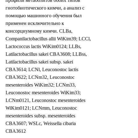
профили метаболитов обоих типов 
гнотобиотического кимчи, а анализ с 
помощью машинного обучения был 
применен исключительно к 
консорциумному кимчи. CLBa, 
Companilactobacillus allii WiKim39; LCCl, 
Lactococcus lactis WiKim0124; LLBs, 
Latilactobacillus sakei CBA3608; LLBss, 
Latilactobacillus sakei subsp. sakei 
CBA3614; LCNl, Leuconostoc lactis 
CBA3622; LCNm32, Leuconostoc 
mesenteroides WiKim32; LCNm33, 
Leuconostoc mesenteroides WiKim33; 
LCNm0121, Leuconostoc mesenteroides 
WiKim0121; LCNmm, Leuconostoc 
mesenteroides subsp. mesenteroides 
CBA3607; WSLc, Weissella cibaria 
CBA3612