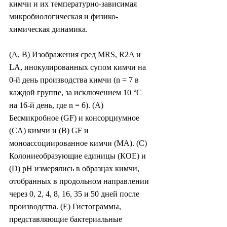
кимчи и их температурно-зависимая 
микробиологическая и физико-
химическая динамика.
(A, B) Изображения сред MRS, R2A и 
LA, инокулированных супом кимчи на 
0-й день производства кимчи (n = 7 в 
каждой группе, за исключением 10 °C 
на 16-й день, где n = 6). (A) 
Бесмикробное (GF) и консорциумное 
(CA) кимчи и (B) GF и 
моноассоциированное кимчи (MA). (C) 
Колониеобразующие единицы (КОЕ) и 
(D) pH измерялись в образцах кимчи, 
отобранных в продольном направлении 
через 0, 2, 4, 8, 16, 35 и 50 дней после 
производства. (E) Гистограммы, 
представляющие бактериальные 