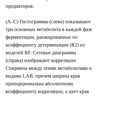
предикторов.
(A–C) Гистограммы (слева) показывают 
три основных метаболита в каждой фазе 
ферментации, ранжированные по 
коэффициенту детерминации (R2) из 
моделей RF. Сетевые диаграммы 
(справа) изображают корреляции 
Спирмена между этими метаболитами и 
видами LAB, причем ширина края 
пропорциональна абсолютному 
коэффициенту корреляции, а цвет края 
указывает на знак корреляции (красный 
= положительный, синий = 
отрицательный). (D) Временная 
динамика трех основных метаболитов 
каждой фазы, а также количество LAB и 
pH показаны в виде Z-оценок по 