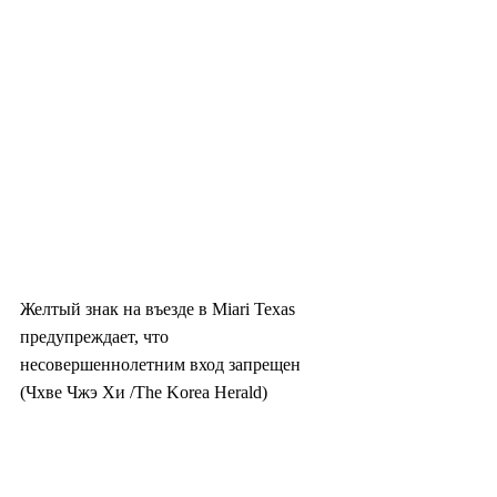
Желтый знак на въезде в Miari Texas 
предупреждает, что 
несовершеннолетним вход запрещен 
(Чхве Чжэ Хи /The Korea Herald) 
Миари Техас появился в конце 1960-х 