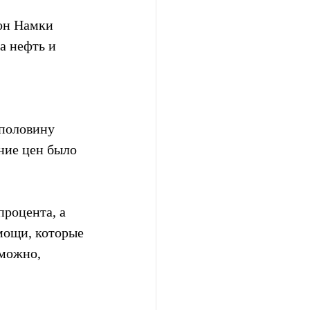
он Намки 
а нефть и 
 половину 
ние цен было  
процента, а 
мощи, которые 
можно,  