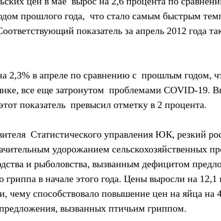
ских цен в мае  вырос на 2,6 процента по сравнени
дом прошлого года,  что стало самым быстрым темп
 Соответствующий показатель за апрель 2012 года та
а 2,3% в апреле по сравнению с  прошлым годом, ч
ынке, все еще затронутом  проблемами COVID-19. В
 этот показатель  превысил отметку в 2 процента.
ителя  Статистического управления ЮК, резкий рос
начительным удорожанием сельскохозяйственных пр
одства и рыболовства, вызванным дефицитом предл
 гриппа в начале этого года. Цены выросли на 12,1 
, чему способствовало повышение цен на яйца на 4
 предложения, вызванных птичьим гриппом.