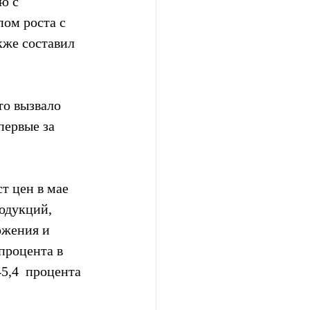
ю с 
ом роста с 
кже составил 
то вызвало 
первые за 
т цен в мае 
одукций, 
ожения и 
процента в  
5,4  процента 