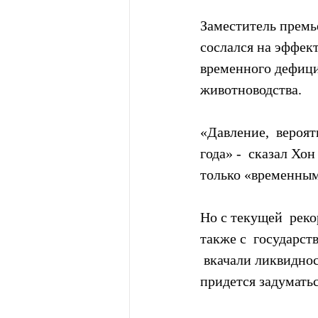
Заместитель прем
сослался на эффект
временного дефици
животноводства.
«Давление,  вероят
года» -  сказал Хо
только «временным»
Но с текущей  реко
также с  государс
 вкачали ликвидно
придется задуматьс