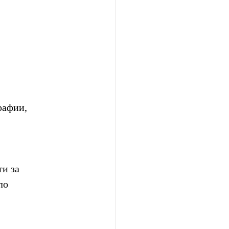
рафии, 
и за 
ло 