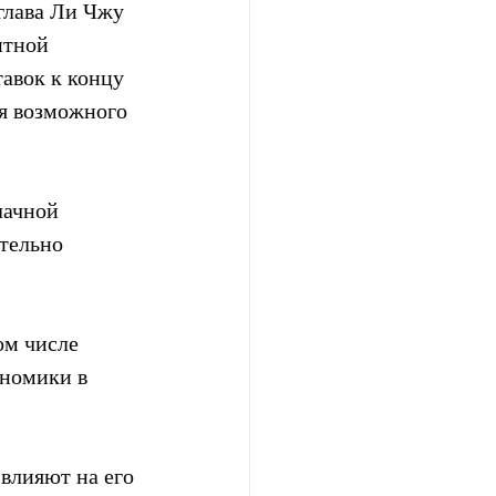
глава Ли Чжу 
итной 
авок к концу 
я возможного 
лачной 
тельно 
ом числе 
номики в 
влияют на его 