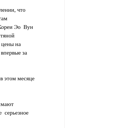
ении, что  
ам  
ореи Эо  Вун 
тяной 
 цены на 
впервые за 
в этом месяце 
имают  
  серьезное 