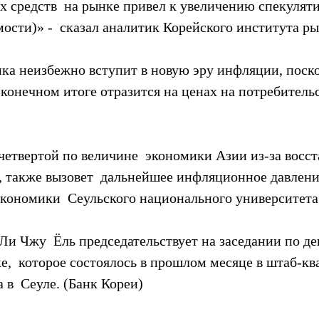
 средств  на рынке привел к увеличению спекулят
ости)» -  сказал аналитик Корейского института ры
ика неизбежно вступит в новую эру инфляции, поско
в конечном итоге отразится на ценах на потребитель
четвертой по величине  экономики Азии из-за восст
, также вызовет  дальнейшее инфляционное давлени
экономики  Сеульского национального университета
Ли Чжу  Ёль председательствует на заседании по д
,  которое состоялось в прошлом месяце в штаб-кв
 в  Сеуле. (Банк Кореи)