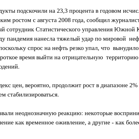
укты подскочили на 23,3 процента в годовом исчисл
ким ростом с августа 2008 года, сообщил журналист
й сотрудник Статистического управления Южной К
ду пандемия нанесла тяжелый удар по мировой  неф
оскольку спрос на нефть резко упал, что  вынудило
роткое время выйти на отрицательную  территорию 
юдений.
декс цен, вероятно, продолжит рост в диапазоне 2% 
ем стабилизироваться.
звали неоднозначную реакцию: некоторые восприн
ние как временное оживление, а другие - как более