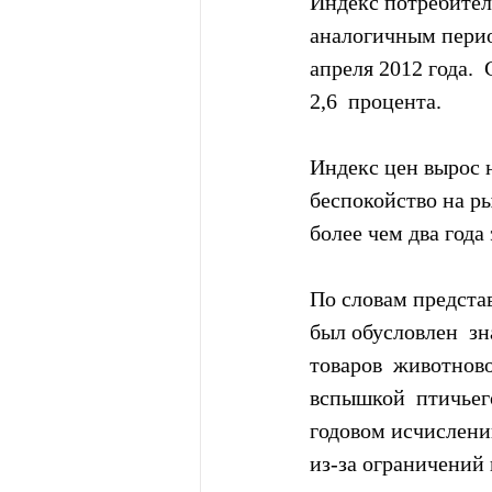
Индекс потребитель
аналогичным перио
апреля 2012 года. 
2,6  процента.
Индекс цен вырос н
беспокойство на р
более чем два года
По словам представ
был обусловлен  з
товаров  животнов
вспышкой  птичьего
годовом исчислении
из-за ограничений