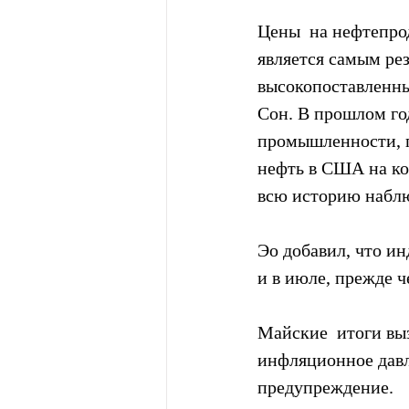
Цены  на нефтепрод
является самым рез
высокопоставленны
Сон. В прошлом го
промышленности, п
нефть в США на ко
всю историю набл
Эо добавил, что ин
и в июле, прежде ч
Майские  итоги вы
инфляционное давле
предупреждение.