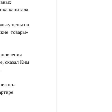
ивных 
нка капитала.
льку цены на  
ские  товары» 
ановления 
е, сказал Ким 
.
енежно-
артире 