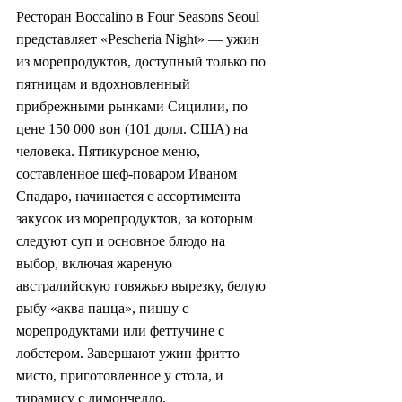
Ресторан Boccalino в Four Seasons Seoul 
представляет «Pescheria Night» — ужин 
из морепродуктов, доступный только по 
пятницам и вдохновленный 
прибрежными рынками Сицилии, по 
цене 150 000 вон (101 долл. США) на 
человека. Пятикурсное меню, 
составленное шеф-поваром Иваном 
Спадаро, начинается с ассортимента 
закусок из морепродуктов, за которым 
следуют суп и основное блюдо на 
выбор, включая жареную 
австралийскую говяжью вырезку, белую 
рыбу «аква пацца», пиццу с 
морепродуктами или феттучине с 
лобстером. Завершают ужин фритто 
мисто, приготовленное у стола, и 
тирамису с лимончелло.