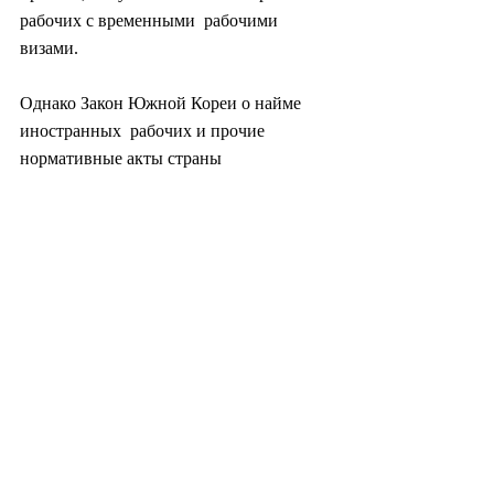
рабочих с временными  рабочими 
визами.
Однако Закон Южной Кореи о найме 
иностранных  рабочих и прочие 
нормативные акты страны 
ограничивает условия получения  виз и 
приема на работу, поэтому визы 
иностранных рабочих в значительной  
степени зависят от их работодателей и 
ограничивают их перспективы найти  
новую работу даже в случае 
несправедливых условий.
Такие  ограничения включают в себя то, 
что иностранную рабочую силу могут  
нанимать только работодатели, которые 
считаются неспособными нанимать  