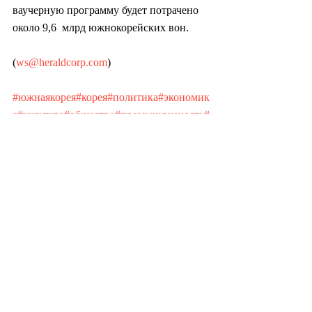
ваучерную программу будет потрачено 
около 9,6  млрд южнокорейских вон.
(
ws@heraldcorp.com
)
#южнаякорея
#корея
#политика
#экономик
а
#культура
#общество
#промышленность
#
азия
#миграция
#иммиграция
#социология
#психология
Недавние посты
Смотреть все