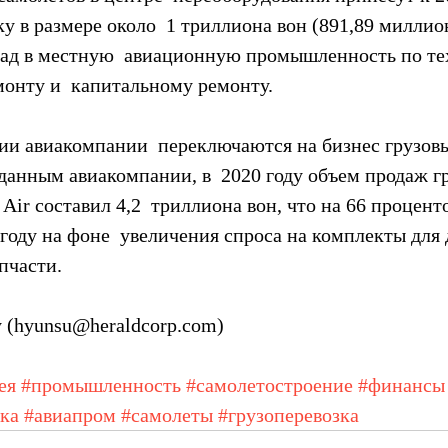
 в размере около  1 триллиона вон (891,89 миллио
ад в местную  авиационную промышленность по те
онту и  капитальному ремонту.
ии авиакомпании  переключаются на бизнес грузов
данным авиакомпании, в  2020 году объем продаж г
 Air составил 4,2  триллиона вон, что на 66 процент
году на фоне  увеличения спроса на комплекты для 
пчасти.
 (hyunsu@heraldcorp.com)
ея
#промышленность
#самолетостроение
#финансы
ка
#авиапром
#самолеты
#грузоперевозка