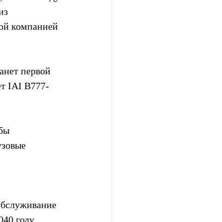
из 
ной компанией 
анет первой 
т IAI B777-
бы 
узовые 
обслуживание 
040 году 