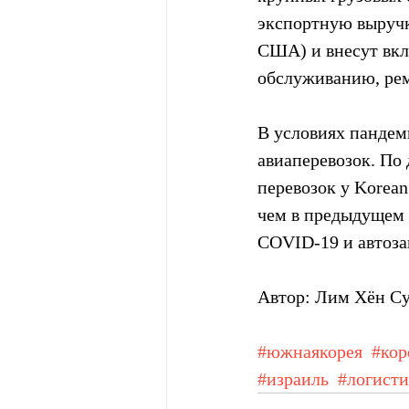
экспортную выручку
США) и внесут вкл
обслуживанию, рем
В условиях пандем
авиаперевозок. По 
перевозок у Korean
чем в предыдущем 
COVID-19 и автоза
Автор: Лим Хён Су
#южнаякорея
#кор
#израиль
#логисти