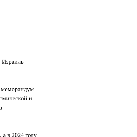
 Израиль 
а меморандум 
смической и  
  
а в 2024 году 