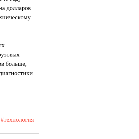
на долларов 
хническому 
ых 
рузовых 
ов больше, 
диагностики 
#технология