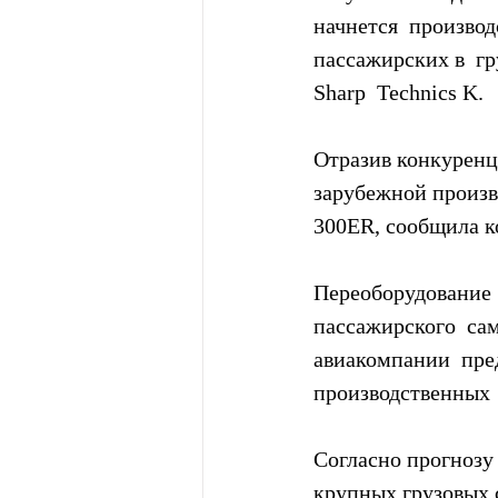
начнется  производ
пассажирских в  г
Sharp  Technics K.
Отразив конкуренц
зарубежной произво
300ER, сообщила к
Переоборудование 
пассажирского  сам
авиакомпании  пре
производственных  
Согласно прогнозу
крупных грузовых с