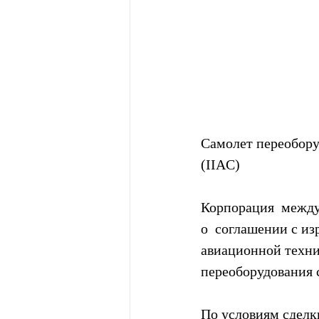
Самолет переобору
(IIAC)
Корпорация  между
о  соглашении с и
авиационной техник
переоборудования 
По условиям сделки