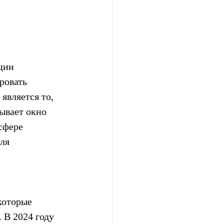
ции 
ровать 
является то, 
рывает окно 
сфере 
ля 
которые 
 В 2024 году 