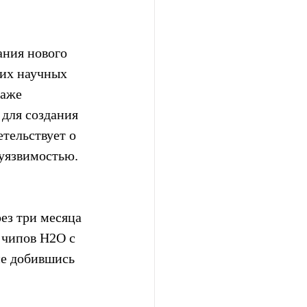
ания нового 
их научных 
аже 
для создания 
тельствует о 
 уязвимостью.
ез три месяца 
 чипов H2O с 
не добившись 