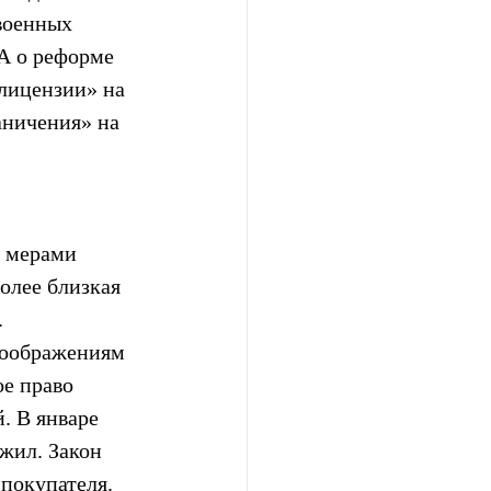
военных 
А о реформе 
лицензии» на 
аничения» на 
 мерами 
лее близкая 
 
соображениям 
е право 
. В январе 
жил. Закон 
покупателя. 