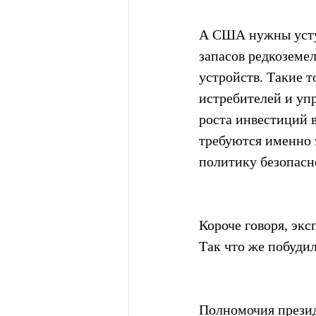
А США нужны уступ
запасов редкоземе
устройств. Такие т
истребителей и уп
роста инвестиций 
требуются именно 
политику безопас
Короче говоря, эк
Так что же побуди
Полномочия презид