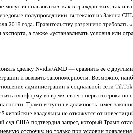
е могут использоваться как в гражданских, так и в 
 передовые полупроводники, вытекают из Закона СШ
ля 2018 года. Правительству разрешено требовать «
экспорта, а также «устанавливать условия или огр
понять сделку Nvidia/AMD — сравнить её с другими
рации и выявить закономерности. Возможно, наибо
тношение администрации к социальной сети TikTok.
тить платформу во время своего первого срока по 
пасности, Трамп вступил в должность, имея законно
 её китайские владельцы не откажутся от инвестиций
ый суд США подтвердил запрет, который Трамп отло
невную отсрочку, но только при условии появления 