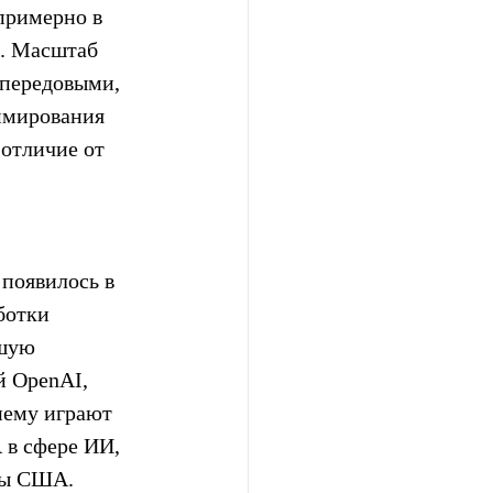
примерно в 
. Масштаб 
 передовыми, 
ммирования 
отличие от 
появилось в 
ботки 
шую 
й OpenAI, 
нему играют 
в сфере ИИ, 
есы США.