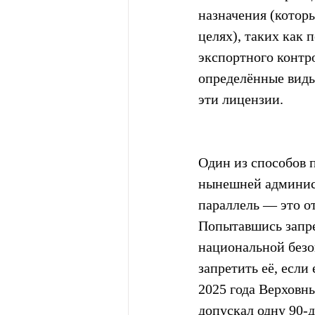
назначения (которы
целях), таких как
экспортного контро
определённые виды 
эти лицензии.
Один из способов 
нынешней админист
параллель — это о
Попытавшись запре
национальной безо
запретить её, если
2025 года Верховн
допускал одну 90-д