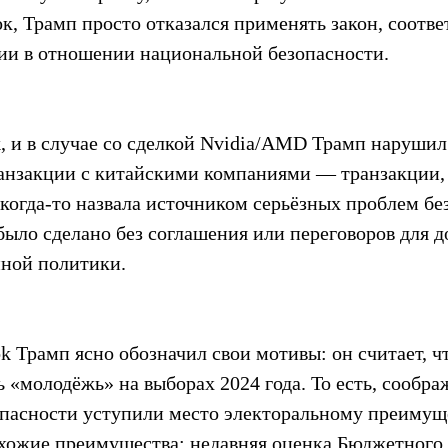
ок, Трамп просто отказался применять закон, соотв
ии в отношении национальной безопасности.
k, и в случае со сделкой Nvidia/AMD Трамп наруши
ранзакции с китайскими компаниями — транзакции, 
когда-то назвала источником серьёзных проблем без
было сделано без соглашения или переговоров для 
нной политики.
ok Трамп ясно обозначил свои мотивы: он считает, ч
 «молодёжь» на выборах 2024 года. То есть, сообра
пасности уступили место электоральному преимуще
хожие преимущества: недавняя оценка Бюджетного 