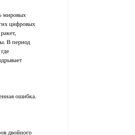
% мировых 
гих цифровых 
ракет, 
ы. В период 
где 
одрывает 
енная ошибка. 
ов двойного 