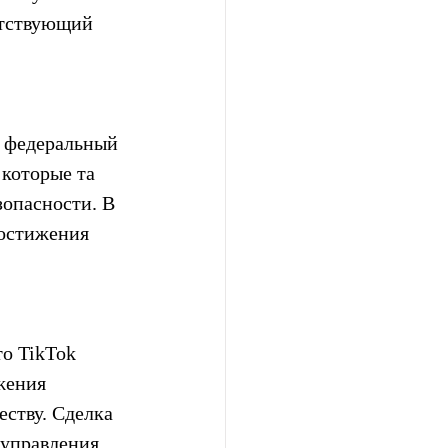
етствующий 
л федеральный 
которые та 
опасности. В 
достижения 
то TikTok 
жения 
ству. Сделка 
управления 