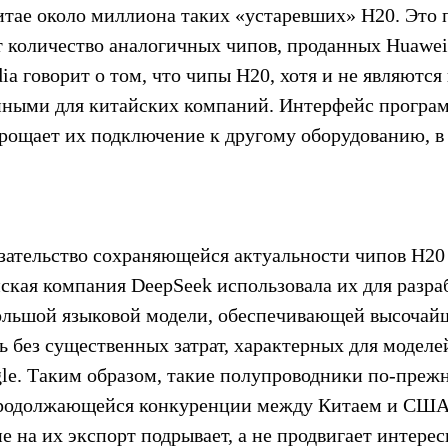
Китае около миллиона таких «устаревших» H20. Это 
т количество аналогичных чипов, проданных Huawei
a говорит о том, что чипы H20, хотя и не являются
нными для китайских компаний. Интерфейс програ
рощает их подключение к другому оборудованию, в 
зательство сохраняющейся актуальности чипов H20 
йская компания DeepSeek использовала их для разра
ольшой языковой модели, обеспечивающей высочай
 без существенных затрат, характерных для моделе
gle. Таким образом, такие полупроводники по-преж
продолжающейся конкуренции между Китаем и США 
е на их экспорт подрывает, а не продвигает интер