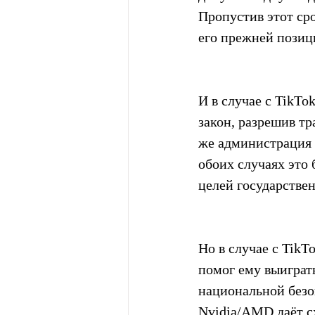
Пропустив этот ср
его прежней позиц
И в случае с TikTo
закон, разрешив т
же администрация 
обоих случаях это 
целей государстве
Но в случае с TikT
помог ему выиграть
национальной безо
Nvidia/AMD даёт с