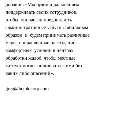
добавив: «Мы будем и дальнейшем 
поддерживать своих сотрудников, 
чтобы  они могли предоставить 
административные услуги стабильным 
образом, и  будем принимать различные 
меры, направленные на создание 
комфортных  условий в центрах 
обработки жалоб, чтобы местные 
жители могли  пользоваться ими без 
каких-либо опасений».
greg@heraldcorp.com
#южнаякорея
#корея
#политика
#экономика
#технология
#видеокамера
#общество
#культура
#цифровизация
#электроника
#азия
#промышленность