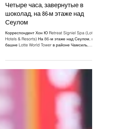
17 июл.
Четыре часа, завернутые в
шоколад, на 86-м этаже над
Сеулом
Корреспондент Хон Ю Retreat Signiel Spa (Lotte
Hotels & Resorts) На 86-м этаже над Сеулом, в
башне Lotte World Tower в районе Чамсиль,
проходит самая дорогая в стране спа-
процедура, длящейся четыре часа, в ходе
которой гостей заворачивают в теплый
съедобный шоколад. В спа-салоне Retreat
Signiel Spa процедура «Chocolate Whole Body»
длится 240 минут и стоит 1,5 миллиона вон
(1000 долл. США) — это самая высокая цена
среди всех спа-программ в Корее.
Представленная как первая в ми