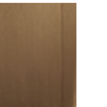
корейском языке: https://dsmcorporation.com),
работающая в сферах мобильности, энергетики
и развлечений, сообщила в понедельник, что её
интеллектуальный гоночный тематический парк
«9.81 Park Jeju (веб-сайт:
https://www.981park.com)» на острове Чеджу за
шесть лет привлек более 3 миллионов платных
посетителей. Подраздел