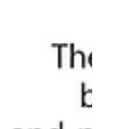
MECHATRONICS проверяют характеристики
деталей, входящих в вихревой охладитель
[Предоставлено Seyang Mechatronics]
Компания «SEYANG MECHATRONICS»
(генеральный директор Ким Бён Чжун),
расположенная в госуд