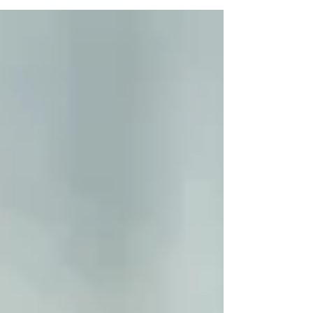
предоставлено KIST] Предприятия из
«Иннополиса Хоннын» в Сеуле один за другим
добиваются успехов в привлечении крупных
инвестиций и коммерциализации технологий на
мировом рынке. По данным Корейского
института науки и технологий (KIST),
управляющего Иннополисом Хоннын, система
поддержки на всех этапах жизненного цикла,
объединя