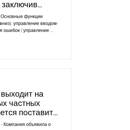
x, заключив
оектирование
и Основные функции
млн. долл. США
вниз): управление вводом-
я ошибок / управление
я производительности /
ND] - Сотрудничество по
го поколения для центров
ддержка проектирования и
редовых технологических
ствия контракта — до
ие сотрудничества до этапа
cs выходит на
ых частных
ется поставить
сти 10 000
 - Компания объявила о