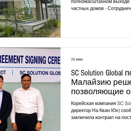
жилья через тр
полномасштабном выходе 
частных домов - Сотрудни
FACTORY», специализирую
модульных домах - Стоимо
линейки «Базовый» составл
тыс. долл. США) за 3,3 м² 
сможет выпускать до 160 д
расширение применения И
техники в многоквартирны
26 июн.
вид шоурума
SC Solution Global
Малайзию реше
позволяющие о
утечки в водоп
Корейская компания SC Sol
с помощью ИИ
директор На Кван Юн) сооб
заключила контракт на пос
решений для обнаружения 