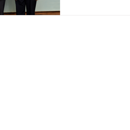
малайзийскими компаниями 
специализирующимися на 
ресурсами. Данный контра
поставку систем обнаружен
20 000 единиц до конца 20
оборудования и платформы
млрд вон (6,5 мл