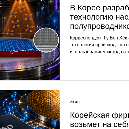
В Корее разра
технологию на
полупроводнико
температурах (1
Корреспондент Гу Бон Хёк 
повреждения м
технология производства 
использованием метода ат
Концептуальное изображен
теллура с использованием 
атомно-слойного осаждени
сгенерированно ИИ) [Пред
Разработана технология, 
температуру процесса вы
полупроводников, для кото
29 июн.
температуры в сотни градус
Корейская фирм
возьмет на себ