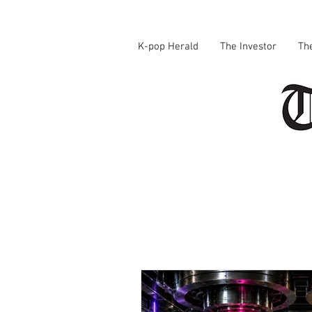
K-pop Herald
The Investor
Th