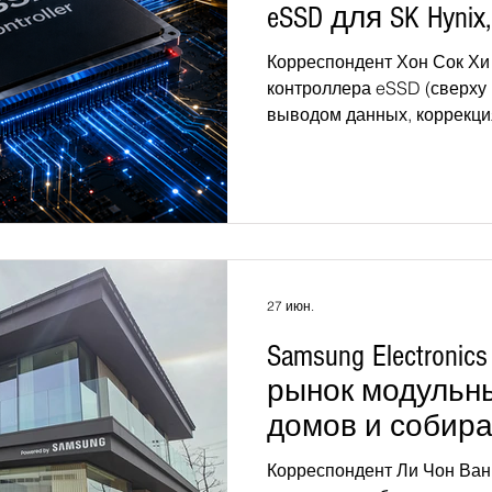
eSSD для SK Hyni
контракт на пр
Корреспондент Хон Сок Х
стоимостью 21 
контроллера eSSD (сверху 
выводом данных, коррекци
целостностью и оптимизаци
времени задержки [ASICLA
разработке хранилищ ново
обработки данных ИИ - По
верификации на основе пе
процессов TSMC - Срок дей
конца 2027 года; расширен
27 июн.
се
Samsung Electroni
рынок модульн
домов и собира
в общей сложно
Корреспондент Ли Чон Ван